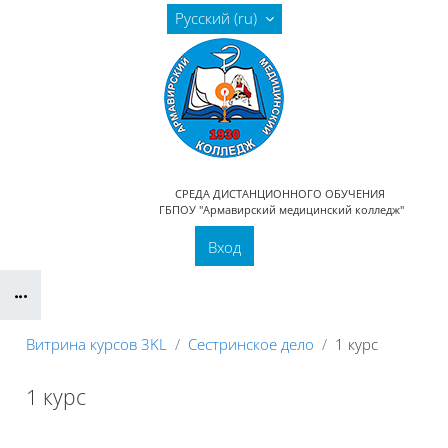
Перейти к основному содержанию
Русский ‎(ru)‎
СРЕДА ДИСТАНЦИОННОГО ОБУЧЕНИЯ
ГБПОУ "Армавирский медицинский колледж"
Вход
Блоки
Витрина курсов 3KL
Сестринское дело
1 курс
Отобрать по дате начала курсов
День
Месяц
Год
1 курс
Преподаватель
День
Месяц
Год
Отобрать по стоимости курсов
Отобрать по пользователю
Блоки